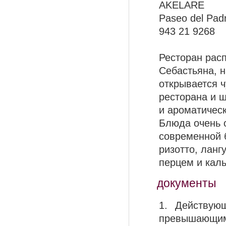
AKELARE
Paseo del Padr
943 21 9268
Ресторан расп
Себастьяна, н
открывается ч
ресторана и 
и ароматическ
Блюда очень о
современной 
ризотто, ланг
перцем и каль
документы
1. Действую
превышающим 