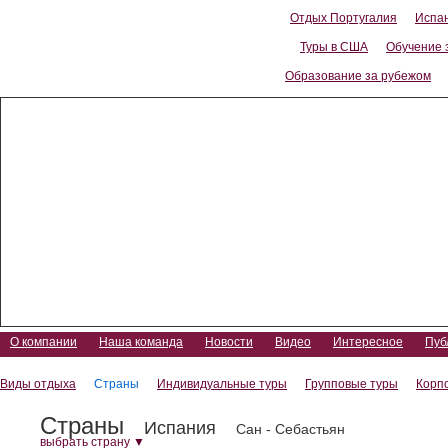
Отдых Португалия
Испа
Туры в США
Обучение 
Образование за рубежом
Уикенды в странах Европы
О компании
Наша команда
Новости
Видео
Интересное
Пуб
Виды отдыха
Страны
Индивидуальные туры
Групповые туры
Корп
Страны
Испания
Сан - Себастьян
выбрать страну
▼