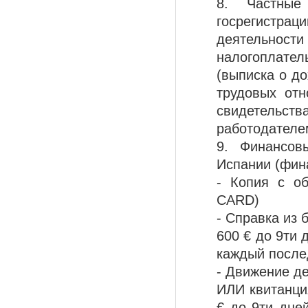
8. Частные
госрегистр
деятельности
налогоплател
(выписка о до
трудовых от
свидетельс
работодателем
9. Финансов
Испании (фин
- Копия с о
CARD)
- Справка из 
600 € до 9ти 
каждый после
- Движение де
ИЛИ квитанция
€ до 9ти дне