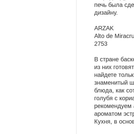
печь была сд
дизайну.
ARZAK
Alto de Miracru
2753
В стране баск
из них готовя
найдете тольк
знаменитый ш
блюда, как со
голубя с кори
рекомендуем 
ароматом эстр
Кухня, в осно