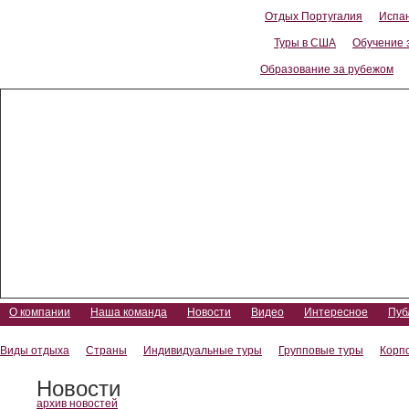
Отдых Португалия
Испа
Туры в США
Обучение 
Образование за рубежом
Уикенды в странах Европы
О компании
Наша команда
Новости
Видео
Интересное
Пуб
Виды отдыха
Страны
Индивидуальные туры
Групповые туры
Корп
Новости
архив новостей