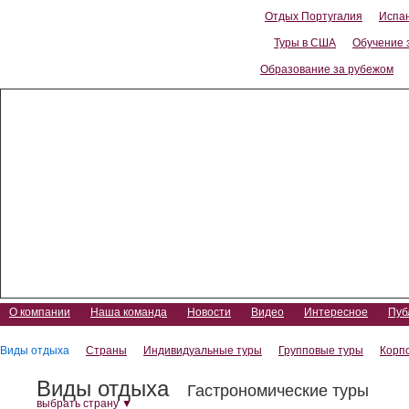
Отдых Португалия
Испа
Туры в США
Обучение 
Образование за рубежом
Уикенды в странах Европы
О компании
Наша команда
Новости
Видео
Интересное
Пуб
Виды отдыха
Страны
Индивидуальные туры
Групповые туры
Корп
Виды отдыха
Гастрономические туры
выбрать страну
▼