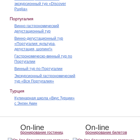
экскурсионный тур «Discover
Puglia»
Португалия
Винно гастрономический
дегустационный тур
Винно-дегустационный тур
«Португалия: культура,
дегустация, шопинг!»
Гастрономическо-винный тур по
Португалии
Винный тур по Португалии
Экскурсионный гастрономический
тур «Вся Португалия»
Турция
Кулинарная школа «Вкус Турции»
с Энгин Акин
On-line
On-line
бронирование гостиниц
бронирование билетов