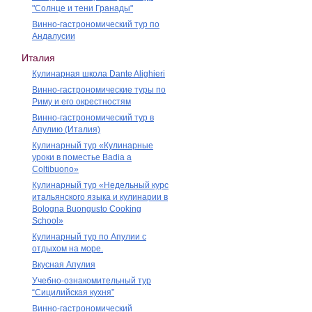
"Солнце и тени Гранады"
Винно-гастрономический тур по
Андалусии
Италия
Кулинарная школа Dante Alighieri
Винно-гастрономические туры по
Риму и его окрестностям
Винно-гастрономический тур в
Апулию (Италия)
Кулинарный тур «Кулинарные
уроки в поместье Badia a
Coltibuono»
Кулинарный тур «Недельный курс
итальянского языка и кулинарии в
Bologna Buongusto Cooking
School»
Кулинарный тур по Апулии с
отдыхом на море.
Вкусная Апулия
Учебно-ознакомительный тур
“Сицилийская кухня”
Винно-гастрономический